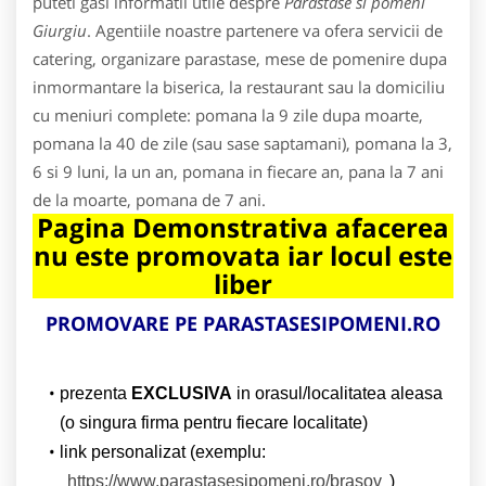
puteti gasi informatii utile despre
Parastase si pomeni
Giurgiu
. Agentiile noastre partenere va ofera servicii de
catering, organizare parastase, mese de pomenire dupa
inmormantare la biserica, la restaurant sau la domiciliu
cu meniuri complete: pomana la 9 zile dupa moarte,
pomana la 40 de zile (sau sase saptamani), pomana la 3,
6 si 9 luni, la un an, pomana in fiecare an, pana la 7 ani
de la moarte, pomana de 7 ani.
Pagina Demonstrativa afacerea
nu este promovata iar locul este
liber
PROMOVARE PE PARASTASESIPOMENI.RO
prezenta
EXCLUSIVA
in orasul/localitatea aleasa
(o singura firma pentru fiecare localitate)
link personalizat (exemplu:
https://www.parastasesipomeni.ro/brasov
)