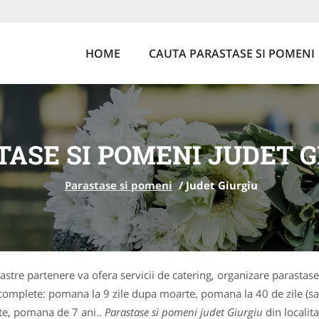
HOME
CAUTA PARASTASE SI POMENI
TASE SI POMENI JUDET G
Parastase si pomeni
/
Judet Giurgiu
noastre partenere va ofera servicii de catering, organizare paras
i complete: pomana la 9 zile dupa moarte, pomana la 40 de zile (sa
rte, pomana de 7 ani..
Parastase si pomeni judet Giurgiu
din localita