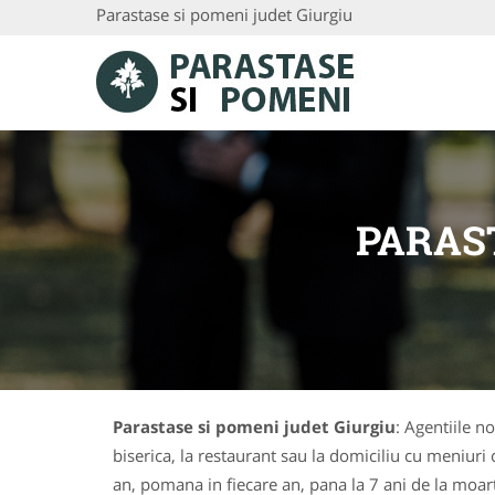
Parastase si pomeni judet Giurgiu
PARAS
Parastase si pomeni judet Giurgiu
: Agentiile 
biserica, la restaurant sau la domiciliu cu meniur
an, pomana in fiecare an, pana la 7 ani de la moa