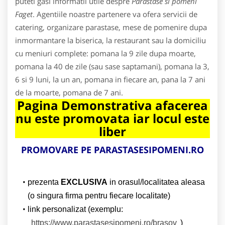
puteti gasi informatii utile despre
Parastase si pomeni
Faget
. Agentiile noastre partenere va ofera servicii de
catering, organizare parastase, mese de pomenire dupa
inmormantare la biserica, la restaurant sau la domiciliu
cu meniuri complete: pomana la 9 zile dupa moarte,
pomana la 40 de zile (sau sase saptamani), pomana la 3,
6 si 9 luni, la un an, pomana in fiecare an, pana la 7 ani
de la moarte, pomana de 7 ani.
Pagina Demonstrativa afacerea
nu este promovata iar locul este
liber
PROMOVARE PE PARASTASESIPOMENI.RO
prezenta
EXCLUSIVA
in orasul/localitatea aleasa
(o singura firma pentru fiecare localitate)
link personalizat (exemplu:
https://www.parastasesipomeni.ro/brasov
)