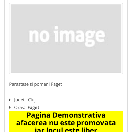
Parastase si pomeni Faget
Judet:
Cluj
Oras:
Faget
Pagina Demonstrativa
afacerea nu este promovata
iar locul este liber