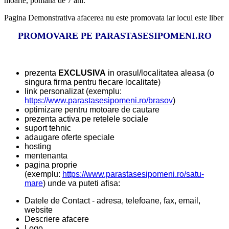
moarte, pomana de 7 ani.
Pagina Demonstrativa afacerea nu este promovata iar locul este liber
PROMOVARE PE PARASTASESIPOMENI.RO
prezenta
EXCLUSIVA
in orasul/localitatea aleasa (o
singura firma pentru fiecare localitate)
link personalizat (exemplu:
https://www.parastasesipomeni.ro/brasov
)
optimizare pentru motoare de cautare
prezenta activa pe retelele sociale
suport tehnic
adaugare oferte speciale
hosting
mentenanta
pagina proprie
(exemplu:
https://www.parastasesipomeni.ro/satu-
mare
) unde va puteti afisa:
Datele de Contact - adresa, telefoane, fax, email,
website
Descriere afacere
Logo