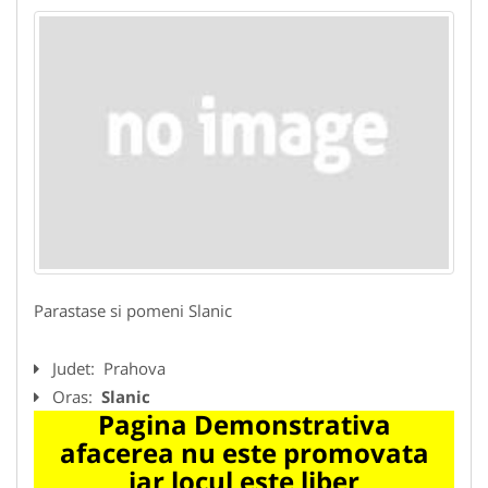
Parastase si pomeni Slanic
Judet:
Prahova
Oras:
Slanic
Pagina Demonstrativa
afacerea nu este promovata
iar locul este liber