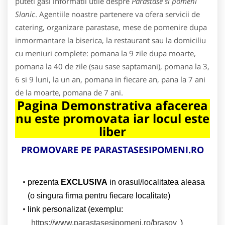
puteti gasi informatii utile despre
Parastase si pomeni
Slanic
. Agentiile noastre partenere va ofera servicii de
catering, organizare parastase, mese de pomenire dupa
inmormantare la biserica, la restaurant sau la domiciliu
cu meniuri complete: pomana la 9 zile dupa moarte,
pomana la 40 de zile (sau sase saptamani), pomana la 3,
6 si 9 luni, la un an, pomana in fiecare an, pana la 7 ani
de la moarte, pomana de 7 ani.
Pagina Demonstrativa afacerea
nu este promovata iar locul este
liber
PROMOVARE PE PARASTASESIPOMENI.RO
prezenta
EXCLUSIVA
in orasul/localitatea aleasa
(o singura firma pentru fiecare localitate)
link personalizat (exemplu:
https://www.parastasesipomeni.ro/brasov
)