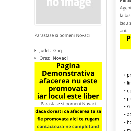
Para
Agent
la bi
(sau 
ani.
Parastase si pomeni Novaci
P
Judet:
Gorj
Oras:
Novaci
Pagina
Demonstrativa
p
afacerea nu este
l
promovata
o
iar locul este liber
pr
Parastase si pomeni Novaci
su
daca doresti ca afacerea ta sa
a
fie promovata aici te rugam
h
contacteaza-ne completand
m