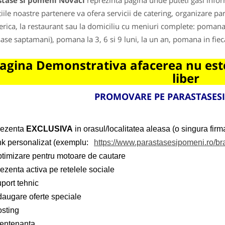
stase si pomeni Novaci
reprezinta pagina unde puteti gasi infor
iile noastre partenere va ofera servicii de catering, organizare
serica, la restaurant sau la domiciliu cu meniuri complete: pomana
sase saptamani), pomana la 3, 6 si 9 luni, la un an, pomana in fie
agina Demonstrativa afacerea nu este
liber
PROMOVARE PE PARASTASES
rezenta
EXCLUSIVA
in orasul/localitatea aleasa (o singura firma
ink personalizat (exemplu:
https://www.parastasesipomeni.ro/br
ptimizare pentru motoare de cautare
ezenta activa pe retelele sociale
port tehnic
daugare oferte speciale
osting
entenanta