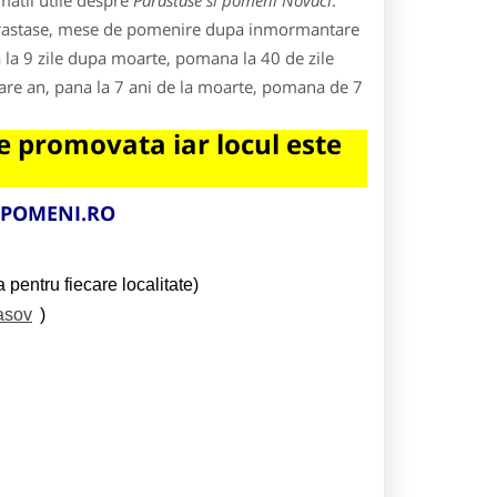
matii utile despre
Parastase si pomeni Novaci
.
 parastase, mese de pomenire dupa inmormantare
 la 9 zile dupa moarte, pomana la 40 de zile
care an, pana la 7 ani de la moarte, pomana de 7
 promovata iar locul este
IPOMENI.RO
 pentru fiecare localitate)
asov
)