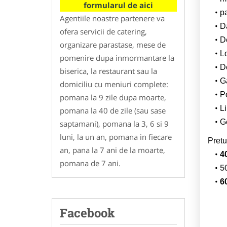
formularul de aici
p
Agentiile noastre partenere va
Da
ofera servicii de catering,
D
organizare parastase, mese de
L
pomenire dupa inmormantare la
De
biserica, la restaurant sau la
G
domiciliu cu meniuri complete:
Po
pomana la 9 zile dupa moarte,
Li
pomana la 40 de zile (sau sase
Ge
saptamani), pomana la 3, 6 si 9
luni, la un an, pomana in fiecare
Pretu
an, pana la 7 ani de la moarte,
4
pomana de 7 ani.
5
6
Facebook