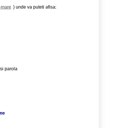
u-mare
) unde va puteti afisa:
si parola
ime