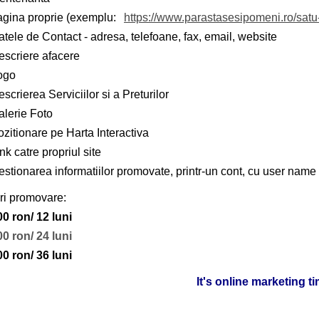
agina proprie (exemplu:
https://www.parastasesipomeni.ro/sat
tele de Contact - adresa, telefoane, fax, email, website
escriere afacere
ogo
scrierea Serviciilor si a Preturilor
alerie Foto
zitionare pe Harta Interactiva
nk catre propriul site
stionarea informatiilor promovate, printr-un cont, cu user name 
ri promovare:
00 ron/ 12 luni
00 ron/ 24 luni
00 ron/ 36 luni
It's online marketing t