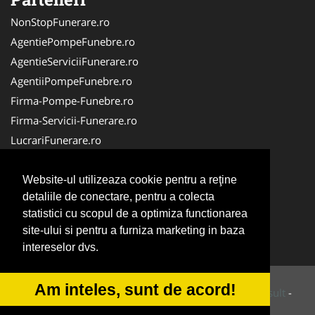
NonStopFunerare.ro
AgentiePompeFunebre.ro
AgentieServiciiFunerare.ro
AgentiiPompeFunebre.ro
Firma-Pompe-Funebre.ro
Firma-Servicii-Funerare.ro
LucrariFunerare.ro
Servicii-Funerare.com
AgentieFunerara.eu
Website-ul utilizeaza cookie pentru a reţine
detaliile de conectare, pentru a colecta
AgentiiFunerare.com
statistici cu scopul de a optimiza functionarea
CasaFunerara.com
site-ului si pentru a furniza marketing in baza
Repatriere-Transport-Decedati.ro
intereselor dvs.
Am inteles, sunt de acord!
© 2014-2026 Powered by
VilonMedia
&
Tokaido Consult
-
ANPC
SOL