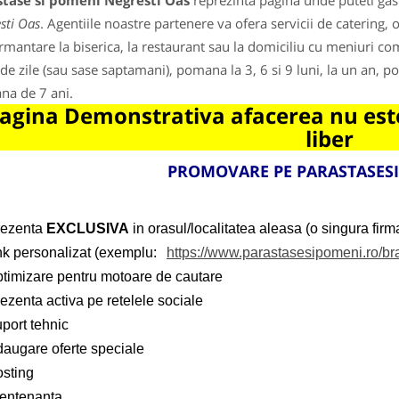
stase si pomeni Negresti Oas
reprezinta pagina unde puteti gasi
sti Oas
. Agentiile noastre partenere va ofera servicii de caterin
mantare la biserica, la restaurant sau la domiciliu cu meniuri 
 de zile (sau sase saptamani), pomana la 3, 6 si 9 luni, la un an, p
a de 7 ani.
agina Demonstrativa afacerea nu este
liber
PROMOVARE PE PARASTASES
rezenta
EXCLUSIVA
in orasul/localitatea aleasa (o singura firma
ink personalizat (exemplu:
https://www.parastasesipomeni.ro/br
ptimizare pentru motoare de cautare
ezenta activa pe retelele sociale
port tehnic
daugare oferte speciale
osting
entenanta