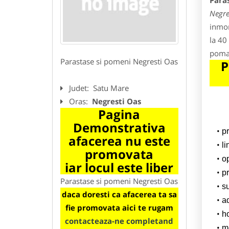
Para
Negre
inmor
la 40
poman
Parastase si pomeni Negresti Oas
P
Judet:
Satu Mare
Oras:
Negresti Oas
Pagina
Demonstrativa
p
afacerea nu este
l
promovata
o
iar locul este liber
pr
Parastase si pomeni Negresti Oas
su
daca doresti ca afacerea ta sa
a
fie promovata aici te rugam
h
contacteaza-ne completand
m