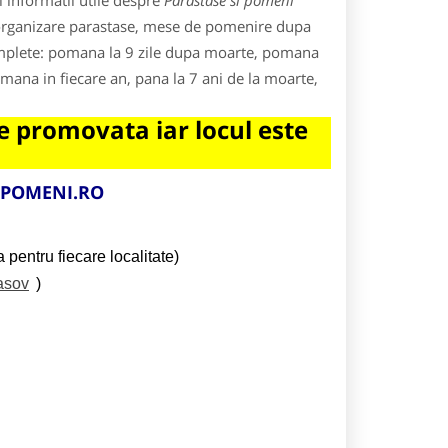
 informatii utile despre
Parastase si pomeni
g, organizare parastase, mese de pomenire dupa
complete: pomana la 9 zile dupa moarte, pomana
omana in fiecare an, pana la 7 ani de la moarte,
 promovata iar locul este
IPOMENI.RO
 pentru fiecare localitate)
asov
)