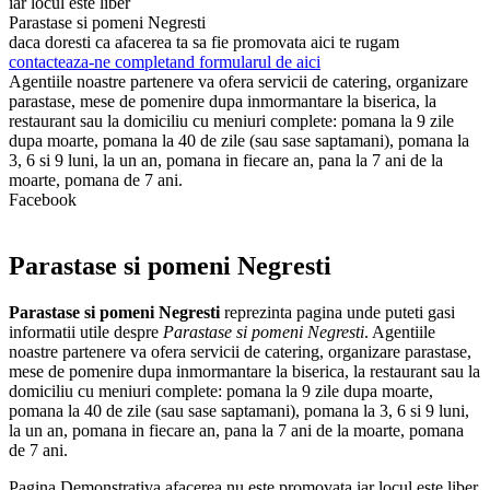
iar locul este liber
Parastase si pomeni Negresti
daca doresti ca afacerea ta sa fie promovata aici te rugam
contacteaza-ne completand formularul de aici
Agentiile noastre partenere va ofera servicii de catering, organizare
parastase, mese de pomenire dupa inmormantare la biserica, la
restaurant sau la domiciliu cu meniuri complete: pomana la 9 zile
dupa moarte, pomana la 40 de zile (sau sase saptamani), pomana la
3, 6 si 9 luni, la un an, pomana in fiecare an, pana la 7 ani de la
moarte, pomana de 7 ani.
Facebook
Parastase si pomeni Negresti
Parastase si pomeni Negresti
reprezinta pagina unde puteti gasi
informatii utile despre
Parastase si pomeni Negresti
. Agentiile
noastre partenere va ofera servicii de catering, organizare parastase,
mese de pomenire dupa inmormantare la biserica, la restaurant sau la
domiciliu cu meniuri complete: pomana la 9 zile dupa moarte,
pomana la 40 de zile (sau sase saptamani), pomana la 3, 6 si 9 luni,
la un an, pomana in fiecare an, pana la 7 ani de la moarte, pomana
de 7 ani.
Pagina Demonstrativa afacerea nu este promovata iar locul este liber