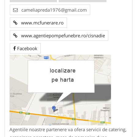
cameliapreda1976@gmail.com
www.mcfunerare.ro
www.agentiepompefunebre.ro/cisnadie
Facebook
Agentiile noastre partenere va ofera servicii de catering,