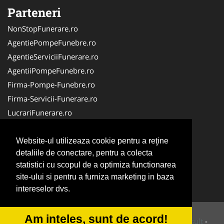
Parteneri
NonStopFunerare.ro
AgentiePompeFunebre.ro
AgentieServiciiFunerare.ro
AgentiiPompeFunebre.ro
Firma-Pompe-Funebre.ro
Firma-Servicii-Funerare.ro
LucrariFunerare.ro
Servicii-Funerare.com
AgentieFunerara.eu
Website-ul utilizeaza cookie pentru a reţine
detaliile de conectare, pentru a colecta
AgentiiFunerare.com
statistici cu scopul de a optimiza functionarea
CasaFunerara.com
site-ului si pentru a furniza marketing in baza
Repatriere-Transport-Decedati.ro
intereselor dvs.
Am inteles, sunt de acord!
© 2014-2026 Powered by
VilonMedia
&
Tokaido Consult
-