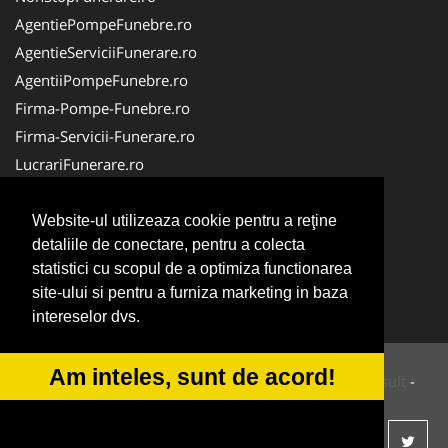
AgentiePompeFunebre.ro
AgentieServiciiFunerare.ro
AgentiiPompeFunebre.ro
Firma-Pompe-Funebre.ro
Firma-Servicii-Funerare.ro
LucrariFunerare.ro
Servicii-Funerare.com
AgentieFunerara.eu
Website-ul utilizeaza cookie pentru a reţine
detaliile de conectare, pentru a colecta
AgentiiFunerare.com
statistici cu scopul de a optimiza functionarea
CasaFunerara.com
site-ului si pentru a furniza marketing in baza
Repatriere-Transport-Decedati.ro
intereselor dvs.
Am inteles, sunt de acord!
© 2014-2026 Powered by
VilonMedia
&
Tokaido Consult
-
ANPC
SOL