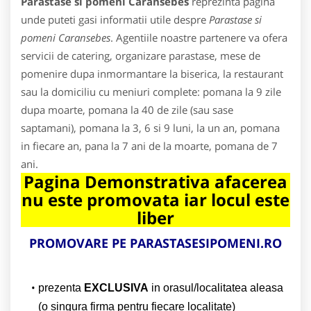
Parastase si pomeni Caransebes
reprezinta pagina
unde puteti gasi informatii utile despre
Parastase si
pomeni Caransebes
. Agentiile noastre partenere va ofera
servicii de catering, organizare parastase, mese de
pomenire dupa inmormantare la biserica, la restaurant
sau la domiciliu cu meniuri complete: pomana la 9 zile
dupa moarte, pomana la 40 de zile (sau sase
saptamani), pomana la 3, 6 si 9 luni, la un an, pomana
in fiecare an, pana la 7 ani de la moarte, pomana de 7
ani.
Pagina Demonstrativa afacerea
nu este promovata iar locul este
liber
PROMOVARE PE PARASTASESIPOMENI.RO
prezenta
EXCLUSIVA
in orasul/localitatea aleasa
(o singura firma pentru fiecare localitate)