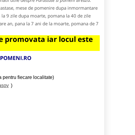
matii utile despre
Parastase si pomeni Breaza
.
 parastase, mese de pomenire dupa inmormantare
 la 9 zile dupa moarte, pomana la 40 de zile
care an, pana la 7 ani de la moarte, pomana de 7
 promovata iar locul este
IPOMENI.RO
 pentru fiecare localitate)
asov
)