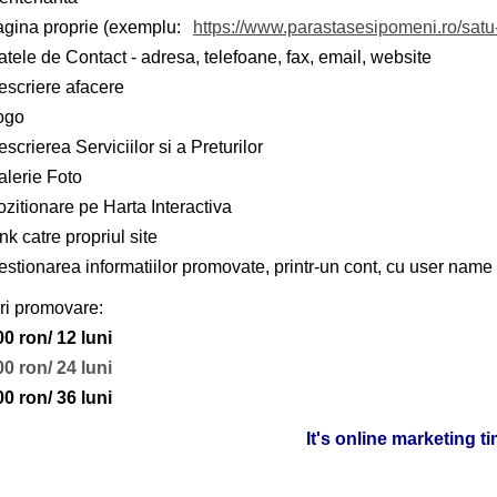
agina proprie (exemplu:
https://www.parastasesipomeni.ro/sat
tele de Contact - adresa, telefoane, fax, email, website
escriere afacere
ogo
scrierea Serviciilor si a Preturilor
alerie Foto
zitionare pe Harta Interactiva
nk catre propriul site
stionarea informatiilor promovate, printr-un cont, cu user name 
ri promovare:
00 ron/ 12 luni
00 ron/ 24 luni
00 ron/ 36 luni
It's online marketing t