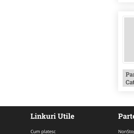
Pa
Ca
Linkuri Utile
Part
Cum platesc
NonSto