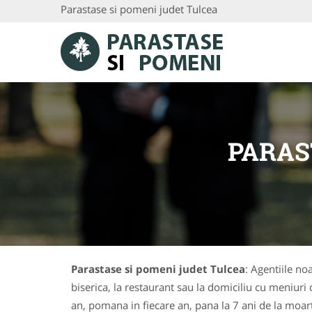
Parastase si pomeni judet Tulcea
PARAS
Parastase si pomeni judet Tulcea
: Agentiile n
biserica, la restaurant sau la domiciliu cu meniur
an, pomana in fiecare an, pana la 7 ani de la moa