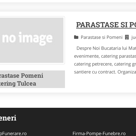
PARASTASE SI 
Parastase si Pomeni
j
Despre Noi Bucataria lui Mate
evenimente, catering parastas
catering petrecere, catering g
santiere cu contract. Organiza
rastase Pomeni
tering Tulcea
eneri
pFunerare.ro
Firma-Pompe-Funebre.ro