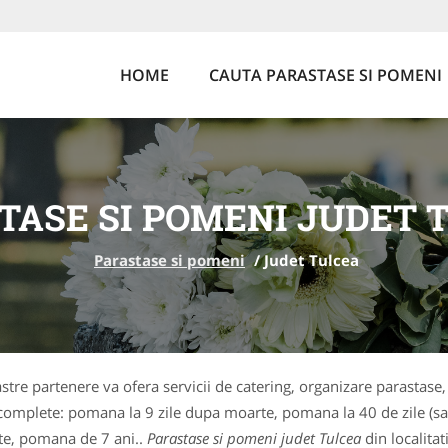
HOME
CAUTA PARASTASE SI POMENI
TASE SI POMENI JUDET 
Parastase si pomeni
/
Judet Tulcea
oastre partenere va ofera servicii de catering, organizare parast
i complete: pomana la 9 zile dupa moarte, pomana la 40 de zile (sa
rte, pomana de 7 ani..
Parastase si pomeni judet Tulcea
din localitat