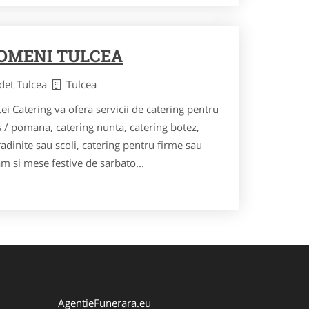
POMENI TULCEA
udet Tulcea
Tulcea
i Catering va ofera servicii de catering pentru
 / pomana, catering nunta, catering botez,
radinite sau scoli, catering pentru firme sau
m si mese festive de sarbato...
AgentieFunerara.eu