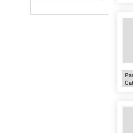
Pa
Ca